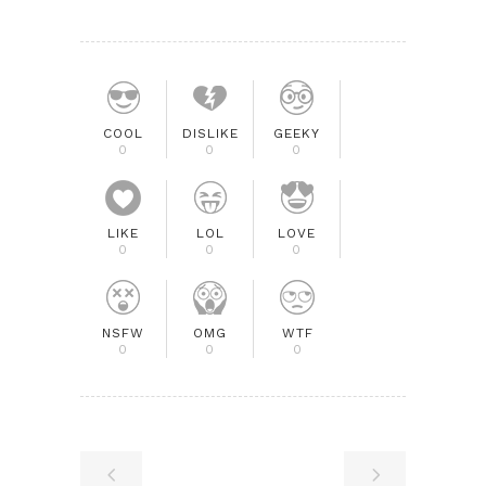
COOL
DISLIKE
GEEKY
0
0
0
LIKE
LOL
LOVE
0
0
0
NSFW
OMG
WTF
0
0
0