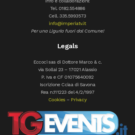
Info e collaborazioni:
Tel. 0182.554886
Cell. 335.5993573
info@imperiatv.it
Per una Liguria fuori dal Comune!
Legals
Eccoci sas di Dottore Marco & c.
via Sollai 23 – 17021 Alassio
P. Iva e CF 01075640092
Iscrizione Cciaa di Savona
Rea n.111223 del 4/2/1997
Cookies
–
Privacy