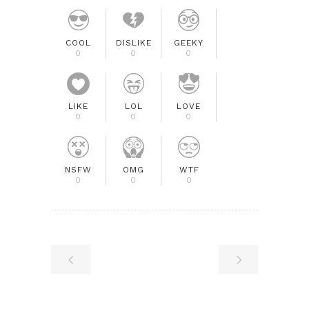
COOL
DISLIKE
GEEKY
0
0
0
LIKE
LOL
LOVE
0
0
0
NSFW
OMG
WTF
0
0
0