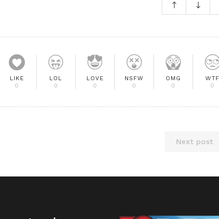
LIKE
LOL
LOVE
NSFW
OMG
WT
0
0
0
0
0
0
Next post