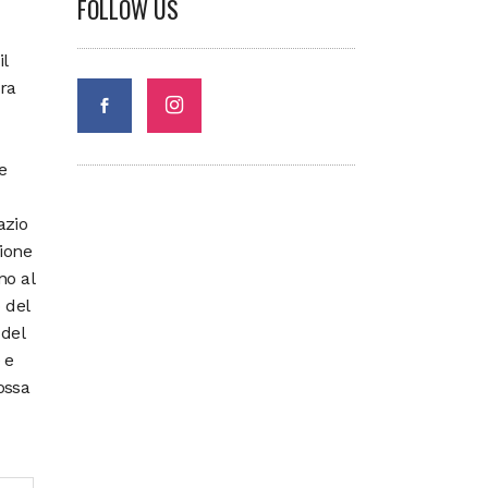
FOLLOW US
l
ura
e
azio
zione
no al
 del
 del
 e
ossa