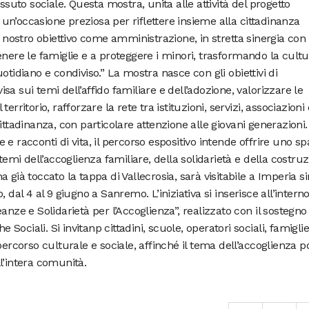
ssuto sociale. Questa mostra, unita alle attività del progetto
n’occasione preziosa per riflettere insieme alla cittadinanza
l nostro obiettivo come amministrazione, in stretta sinergia con i
enere le famiglie e a proteggere i minori, trasformando la cult
otidiano e condiviso.” La mostra nasce con gli obiettivi di
a sui temi dell’affido familiare e dell’adozione, valorizzare le
rritorio, rafforzare la rete tra istituzioni, servizi, associazioni 
ittadinanza, con particolare attenzione alle giovani generazioni.
e racconti di vita, il percorso espositivo intende offrire uno sp
temi dell’accoglienza familiare, della solidarietà e della costru
 già toccato la tappa di Vallecrosia, sarà visitabile a Imperia si
 dal 4 al 9 giugno a Sanremo. L’iniziativa si inserisce all’interno
anze e Solidarietà per l’Accoglienza”, realizzato con il sostegno
e Sociali. Si invitanp cittadini, scuole, operatori sociali, famiglie
percorso culturale e sociale, affinché il tema dell’accoglienza p
l’intera comunità.