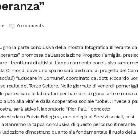
peranza”
ne
0 comments
iugno la parte conclusiva della mostra fotografica itinerante da
e speranza” promossa dall’associazione Progetto Famiglia, presie
e i trent’anni di attività. L’appuntamento conclusivo sanremes
 Villa Ormond, dove uno spazio sarà dedicato al progetto del Co
 sociali) “Educare in Comune”, coordinato dal dott. Riccardo Bo
se realtà del Terzo Settore. Nelle giornate di venerdì pomeriggi
le partecipare ai laboratori per bambini di gioco, arte e musica
 aiuto alla vita” e dalla cooperativa sociale “Jobel”. Invece a pa
ostra, sarà attivo il laboratorio “Pier Palù” condotto
 vicesindaco Fulvio Fellegara, con delega ai Servizi sociali, così
re a Sanremo la tappa conclusiva di questo percorso itinerante.
 e l’adozione dimostrano quanto sia fondamentale il ruolo della