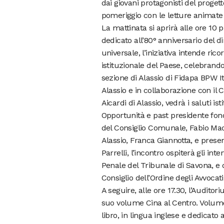
dai giovani protagonisti del proge
pomeriggio con le letture animate d
La mattinata si aprirà alle ore 10 
dedicato all’80° anniversario del di
universale, l’iniziativa intende ric
istituzionale del Paese, celebrando
sezione di Alassio di Fidapa BPW It
Alassio e in collaborazione con il 
Aicardi di Alassio, vedrà i saluti i
Opportunità e past presidente fond
del Consiglio Comunale, Fabio Mac
Alassio, Franca Giannotta, e prese
Parrelli, l’incontro ospiterà gli int
Penale del Tribunale di Savona, e d
Consiglio dell’Ordine degli Avvocati
A seguire, alle ore 17.30, l’Audito
suo volume Cina al Centro. Volume
libro, in lingua inglese e dedicato