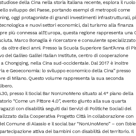
studiose della Cina nella storia italiana recente, esplora il ruolo
 nello sviluppo del Paese, portando esempi di metropoli come
g, oggi protagoniste di grandi investimenti infrastrutturali, pi
tecnologica e nuovi settori economici, dal turismo alla finanza
mpre più connessa all’Europa, questa regione rappresenta una 
iuta. Marco Bonaglia è ricercatore e consulente specializzato
 da oltre dieci anni. Presso la Scuola Superiore Sant’Anna di Pi
vo del Galileo Galilei Italian Institute, centro di cooperazione
a Chongqing, nella Cina sud-occidentale. Dal 2017 è inoltre
oria e Geoeconomia: lo sviluppo economico della Cina” presso
Cuore di Milano. Questo volume rappresenta la sua seconda
libero.
.30, presso il Social Bar NonUnoMeno situato al 4° piano della
ratorio “Come un Pittore 4.0”, evento giunto alla sua quarta
azzi con disabilità seguiti dai Servizi di Politiche Sociali del
alizzato dalla Cooperativa Progetto Città in collaborazione con
i del Comune di Alassio e il social bar “NonUnoMeno” – con l’obie
 partecipazione attiva dei bambini con disabilità del territorio. Il