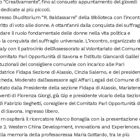
tto “Creativamente”, fino al consueto appuntamento del giovedì
edicate ai più piccoli.
presso l’Auditorium “R. Baldassarre” della Biblioteca con l’incont
ritto di voto alle donne. A ottant’anni dalla conquista del suffrag
ordare il ruolo fondamentale delle donne nella vita politica e
 la conquista del suffragio universale. L’incontro, organizzato d
aly con il patrocinio dell’Assessorato al Volontariato del Comune
Comitato Pari Opportunità di Savona e l’Istituto Giancardi Galilei
stituzionali del consigliere comunale con incarico alle Pari
atrice Fidapa Sezione di Alassio, Cinzia Salerno, e del preside
heda. Moderato dall’assessore agli Affari Legali del Comune di
ntato dalla Presidente della sezione Fidapa di Alassio, Mariater
erventi di Fiorenza Giorgi, già Gip e presidente vicario della Sezio
i Fabrizio Seghetti, consigliere del Comitato Pari Opportunità d
 di Savona. Ingresso libero.
rium ospiterà il ricercatore Marco Bonaglia con la presentazione 
 2. Western China Development, Innovations and Experiences. 
 alla memoria della professoressa Maria Gottardo, tra le più