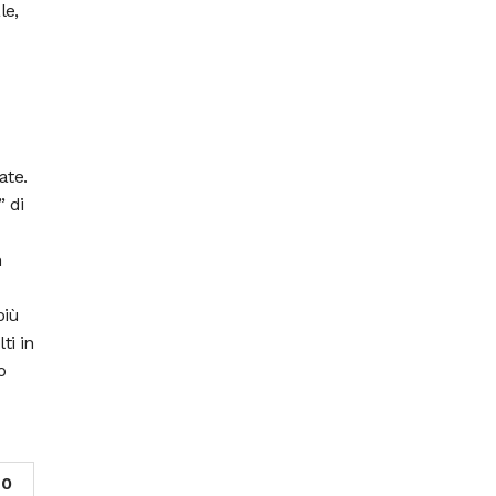
le,
ate.
” di
n
più
ti in
o
0