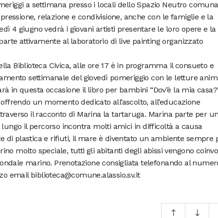
meriggi a settimana presso i locali dello Spazio Neutro comuna
spressione, relazione e condivisione, anche con le famiglie e la
ì 4 giugno vedrà i giovani artisti presentare le loro opere e la
parte attivamente al laboratorio di live painting organizzato
la Biblioteca Civica, alle ore 17 è in programma il consueto e
ento settimanale del giovedì pomeriggio con le letture anim
à in questa occasione il libro per bambini “Dov’è la mia casa?
 offrendo un momento dedicato all’ascolto, all’educazione
raverso il racconto di Marina la tartaruga. Marina parte per u
lungo il percorso incontra molti amici in difficoltà a causa
te di plastica e rifiuti, il mare è diventato un ambiente sempre 
rino molto speciale, tutti gli abitanti degli abissi vengono coinvol
l fondale marino. Prenotazione consigliata telefonando al numer
zzo email biblioteca@comune.alassio.sv.it