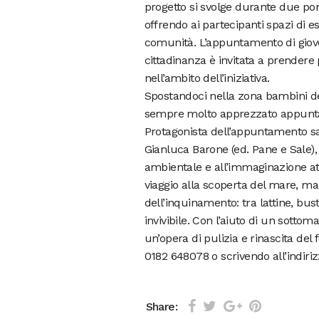
progetto si svolge durante due po
offrendo ai partecipanti spazi di e
comunità. L’appuntamento di gioved
cittadinanza è invitata a prendere 
nell’ambito dell’iniziativa.
Spostandoci nella zona bambini del
sempre molto apprezzato appuntam
Protagonista dell’appuntamento sar
Gianluca Barone (ed. Pane e Sale),
ambientale e all’immaginazione att
viaggio alla scoperta del mare, ma 
dell’inquinamento: tra lattine, bus
invivibile. Con l’aiuto di un sottoma
un’opera di pulizia e rinascita de
0182 648078 o scrivendo all’indiri
Share: