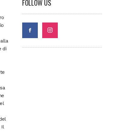
FOLLOW US
ro
io
alla
 di
nte
esa
ne
el
del
Il