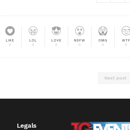
LIKE
LOL
LOVE
NSFW
OMG
WT
0
0
0
0
0
0
Next post
Legals