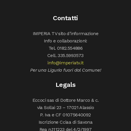
Contatti
IMPERIA TV sito d’informazione
Info e collaborazioni:
Tel. 0182.554886
Cell. 335.5993573
info@imperiatv.it
Per una Liguria fuori dal Comune!
Legals
Eccoci sas di Dottore Marco & c.
via Sollai 23 – 17021 Alassio
P. Iva e CF 01075640092
Iscrizione Cciaa di Savona
Rea n.111223 del 4/2/1997