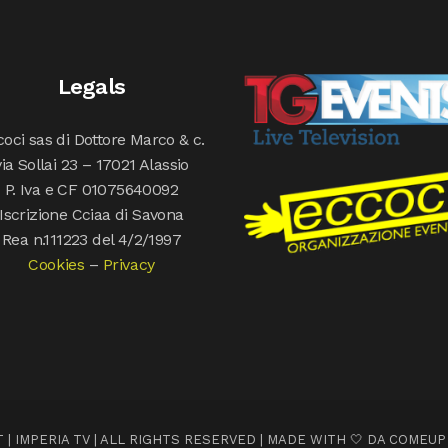
Legals
oci sas di Dottore Marco & c.
via Sollai 23 – 17021 Alassio
P. Iva e CF 01075640092
Iscrizione Cciaa di Savona
Rea n.111223 del 4/2/1997
Cookies
–
Privacy
 | IMPERIA TV | ALL RIGHTS RESERVED | MADE WITH 🤍 DA
COMEUP