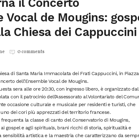
rna il Concerto
e Vocal de Mougins: gosp
ella Chiesa dei Cappuccini
ne
0 comments
hiesa di Santa Maria Immacolata dei Frati Cappuccini, in Piazz
concerto dell’Ensemble Vocal de Mougins.
ta sera alle ore 20:30, con ingresso libero, è organizzato dal
ta con il patrocinio dell’Assessorato al Volontariato del Comu
te occasione culturale e musicale per residenti e turisti, che
 uno dei cori più apprezzati del territorio francese.
frequenta la classe di canto del Conservatorio di Mougins,
spel e agli spirituals, brani ricchi di storia, spiritualità e
la sensibilità artistica e la maestria che caratterizzano da sempr