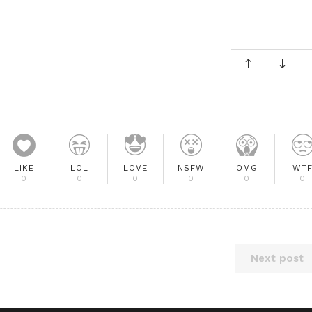
LIKE
LOL
LOVE
NSFW
OMG
WT
0
0
0
0
0
0
Next post