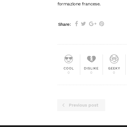
formazione francese.
Share:
COOL
DISLIKE
GEEKY
0
0
0
Previous post