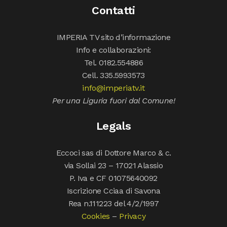
Contatti
IMPERIA TV sito d’informazione
Info e collaborazioni:
Tel. 0182.554886
Cell. 335.5993573
info@imperiatv.it
Per una Liguria fuori dal Comune!
Legals
Eccoci sas di Dottore Marco & c.
via Sollai 23 – 17021 Alassio
P. Iva e CF 01075640092
Iscrizione Cciaa di Savona
Rea n.111223 del 4/2/1997
Cookies
–
Privacy