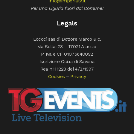
info@imperiatv.it
Per una Liguria fuori dal Comune!
Legals
Eccoci sas di Dottore Marco & c.
via Sollai 23 – 17021 Alassio
P. Iva e CF 01075640092
Iscrizione Cciaa di Savona
Rea n.111223 del 4/2/1997
Cookies
–
Privacy