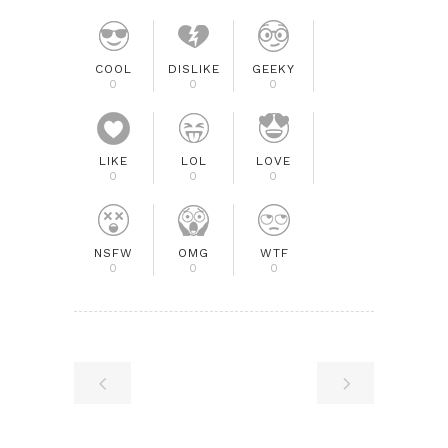
COOL
DISLIKE
GEEKY
0
0
0
LIKE
LOL
LOVE
0
0
0
NSFW
OMG
WTF
0
0
0