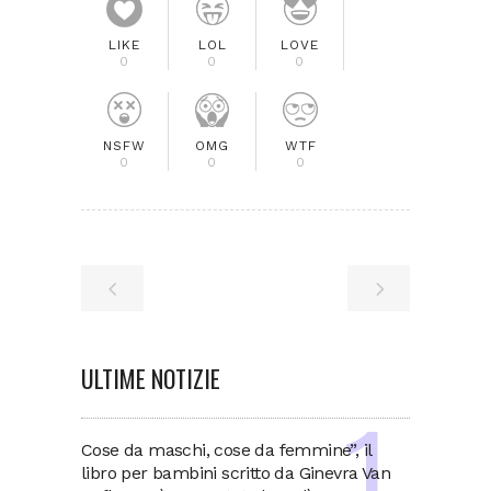
LIKE
LOL
LOVE
0
0
0
NSFW
OMG
WTF
0
0
0
ULTIME NOTIZIE
Cose da maschi, cose da femmine”, il
libro per bambini scritto da Ginevra Van