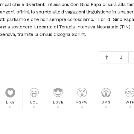
impatiche e divertenti, riflessioni. Con Gino Rapa ci sarà alla tas
nzoni, offrirà lo spunto alle divagazioni linguistiche in una ser
tutti parliamo e che non sempre conosciamo. I libri di Gino Rap
ono a sostenere il reparto di Terapia Intensiva Neonatale (TIN)
 Genova, tramite la Onlus Cicogna Sprint.
LIKE
LOL
LOVE
NSFW
OMG
WT
0
0
0
0
0
0