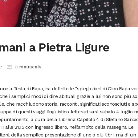
ani a Pietra Ligure
e
0 comments
one a Testa di Rapa, ha definito le “spiegazioni di Gino Rapa ver
che i semplici modi di dire abituali grazie a lui non sono più so
ie, che racchiudono storie, racconti, significati sconosciuti e s
ppa di questi viaggi linguistico-letterari sarà sabato 4 luglio n
appuntamento, a cura della Libreria Capitolo 4 di Stefano Sancio
II alle 21,15 con ingresso libero, nell’ambito della rassegna Le
terà della semplice presentazione di uno o più libri, ma di un