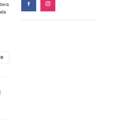
tiera
ata
a
0
F