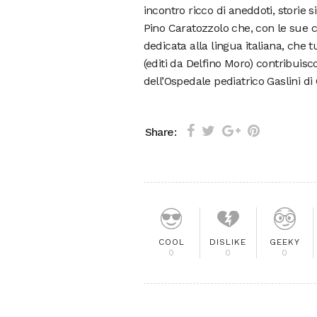
incontro ricco di aneddoti, storie s
Pino Caratozzolo che, con le sue ca
dedicata alla lingua italiana, che 
(editi da Delfino Moro) contribuisc
dell’Ospedale pediatrico Gaslini di
Share:
COOL
DISLIKE
GEEKY
0
0
0