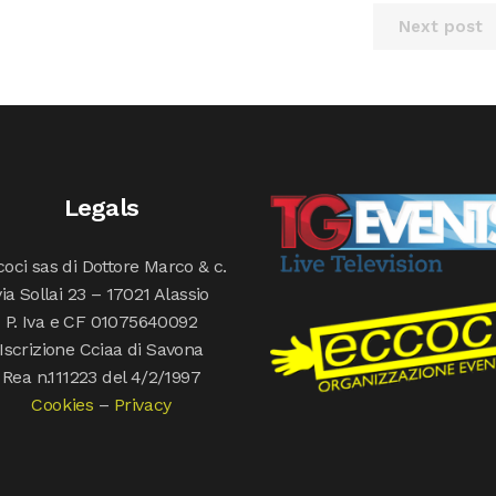
Next post
Legals
oci sas di Dottore Marco & c.
via Sollai 23 – 17021 Alassio
P. Iva e CF 01075640092
Iscrizione Cciaa di Savona
Rea n.111223 del 4/2/1997
Cookies
–
Privacy