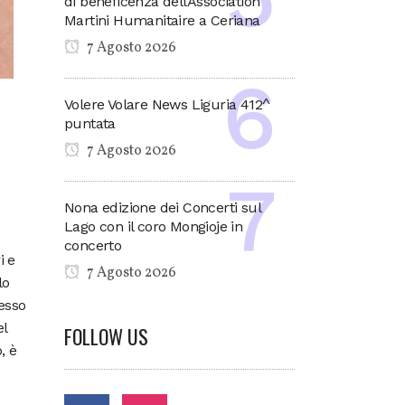
di beneficenza dell’Association
Martini Humanitaire a Ceriana
7 Agosto 2026
Volere Volare News Liguria 412^
puntata
7 Agosto 2026
Nona edizione dei Concerti sul
Lago con il coro Mongioje in
concerto
i e
7 Agosto 2026
lo
pesso
el
FOLLOW US
, è