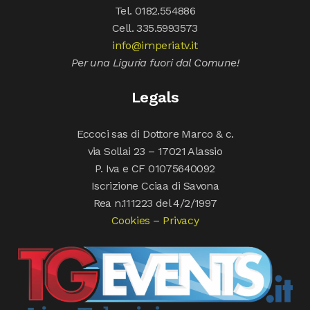
Tel. 0182.554886
Cell. 335.5993573
info@imperiatv.it
Per una Liguria fuori dal Comune!
Legals
Eccoci sas di Dottore Marco & c.
via Sollai 23 – 17021 Alassio
P. Iva e CF 01075640092
Iscrizione Cciaa di Savona
Rea n.111223 del 4/2/1997
Cookies
–
Privacy