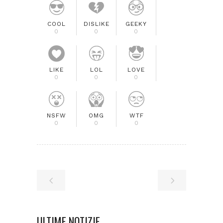
COOL
DISLIKE
GEEKY
0
0
0
LIKE
LOL
LOVE
0
0
0
NSFW
OMG
WTF
0
0
0
ULTIME NOTIZIE