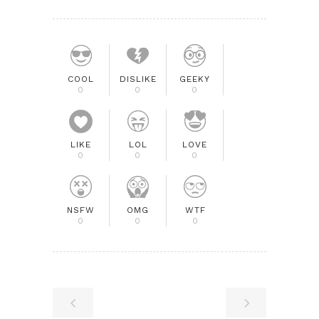
COOL
DISLIKE
GEEKY
0
0
0
LIKE
LOL
LOVE
0
0
0
NSFW
OMG
WTF
0
0
0