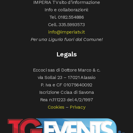
IMPERIA TV sito d’informazione
Info e collaborazioni:
Tel. 0182.554886
Cell. 335.5993573
info@imperiatv.it
Per una Liguria fuori dal Comune!
Legals
Eccoci sas di Dottore Marco & c.
via Sollai 23 – 17021 Alassio
P. Iva e CF 01075640092
Iscrizione Cciaa di Savona
Rea n.111223 del 4/2/1997
Cookies
–
Privacy