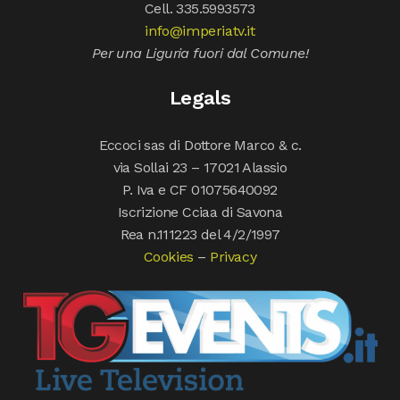
Cell. 335.5993573
info@imperiatv.it
Per una Liguria fuori dal Comune!
Legals
Eccoci sas di Dottore Marco & c.
via Sollai 23 – 17021 Alassio
P. Iva e CF 01075640092
Iscrizione Cciaa di Savona
Rea n.111223 del 4/2/1997
Cookies
–
Privacy