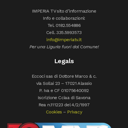
IMPERIA TV sito d’informazione
Info e collaborazioni:
Tel. 0182.554886
Cell. 335.5993573
info@imperiatv.it
Per una Liguria fuori dal Comune!
Legals
Eccoci sas di Dottore Marco & c.
via Sollai 23 – 17021 Alassio
P. Iva e CF 01075640092
Iscrizione Cciaa di Savona
Rea n.111223 del 4/2/1997
Cookies
–
Privacy