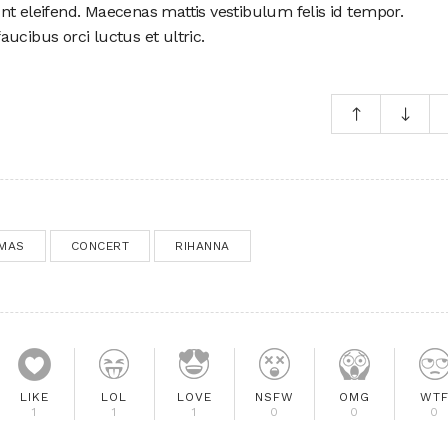
nt eleifend. Maecenas mattis vestibulum felis id tempor.
ucibus orci luctus et ultric.
MAS
CONCERT
RIHANNA
LIKE
LOL
LOVE
NSFW
OMG
WT
1
1
1
0
0
0