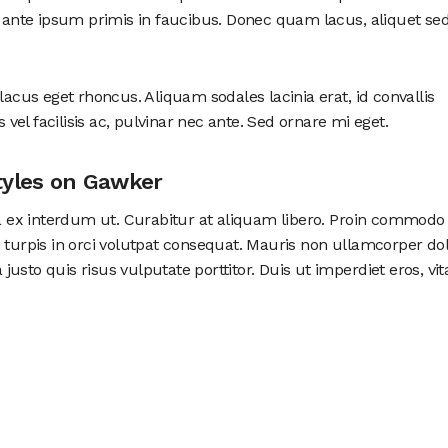
nte ipsum primis in faucibus. Donec quam lacus, aliquet se
us eget rhoncus. Aliquam sodales lacinia erat, id convallis
s vel facilisis ac, pulvinar nec ante. Sed ornare mi eget.
tyles on Gawker
nia ex interdum ut. Curabitur at aliquam libero. Proin commodo
 turpis in orci volutpat consequat. Mauris non ullamcorper dol
usto quis risus vulputate porttitor. Duis ut imperdiet eros, vit