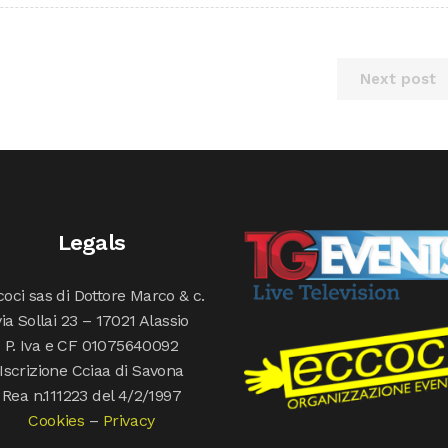
Next post
Legals
oci sas di Dottore Marco & c.
via Sollai 23 – 17021 Alassio
P. Iva e CF 01075640092
Iscrizione Cciaa di Savona
Rea n.111223 del 4/2/1997
Cookies
–
Privacy