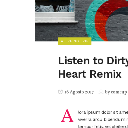
ALTRE NOTIZIE
Listen to Dirt
Heart Remix
16 Agosto 2017
by
comeup
A
lora ipsum dolor sit am
viverra arcu bibendum n
tempor felis, vel eleif