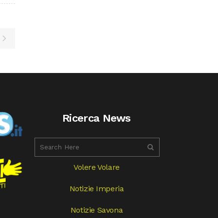
Ricerca News
Volere Volare
Notizie Imperia
Notizie Savona