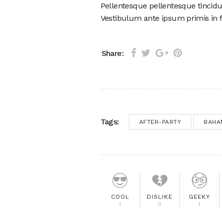
Pellentesque pellentesque tincidu
Vestibulum ante ipsum primis in fa
Share:
Tags:
AFTER-PARTY
BAHA
COOL
DISLIKE
GEEKY
1
0
1