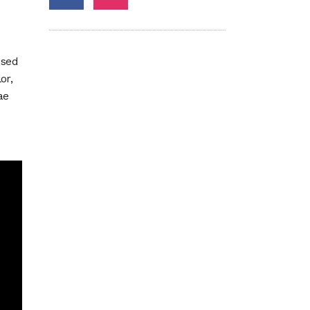
 sed
or,
ae