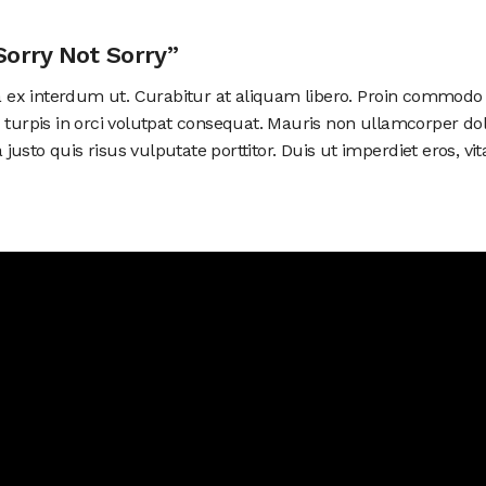
Sorry Not Sorry”
nia ex interdum ut. Curabitur at aliquam libero. Proin commodo
 turpis in orci volutpat consequat. Mauris non ullamcorper dol
usto quis risus vulputate porttitor. Duis ut imperdiet eros, vit