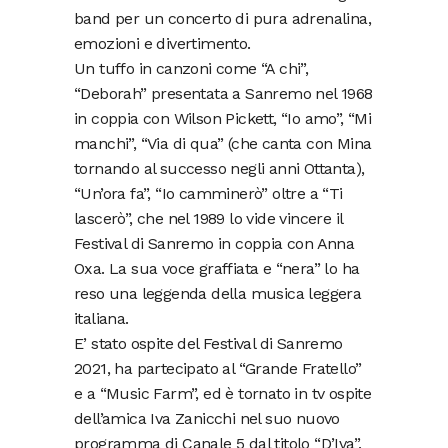
band per un concerto di pura adrenalina,
emozioni e divertimento.
Un tuffo in canzoni come “A chi”,
“Deborah” presentata a Sanremo nel 1968
in coppia con Wilson Pickett, “Io amo”, “Mi
manchi”, “Via di qua” (che canta con Mina
tornando al successo negli anni Ottanta),
“Un’ora fa”, “Io camminerò” oltre a “Ti
lascerò”, che nel 1989 lo vide vincere il
Festival di Sanremo in coppia con Anna
Oxa. La sua voce graffiata e “nera” lo ha
reso una leggenda della musica leggera
italiana.
E’ stato ospite del Festival di Sanremo
2021, ha partecipato al “Grande Fratello”
e a “Music Farm”, ed è tornato in tv ospite
dell’amica Iva Zanicchi nel suo nuovo
programma di Canale 5 dal titolo “D’Iva”.