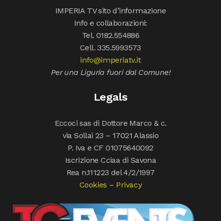
IMPERIA TV sito d’informazione
Info e collaborazioni:
Tel. 0182.554886
Cell. 335.5993573
info@imperiatv.it
Per una Liguria fuori dal Comune!
Legals
Eccoci sas di Dottore Marco & c.
via Sollai 23 – 17021 Alassio
P. Iva e CF 01075640092
Iscrizione Cciaa di Savona
Rea n.111223 del 4/2/1997
Cookies
–
Privacy