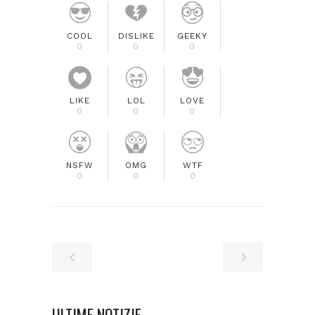
COOL
DISLIKE
GEEKY
0
0
0
LIKE
LOL
LOVE
0
0
0
NSFW
OMG
WTF
0
0
0
ULTIME NOTIZIE