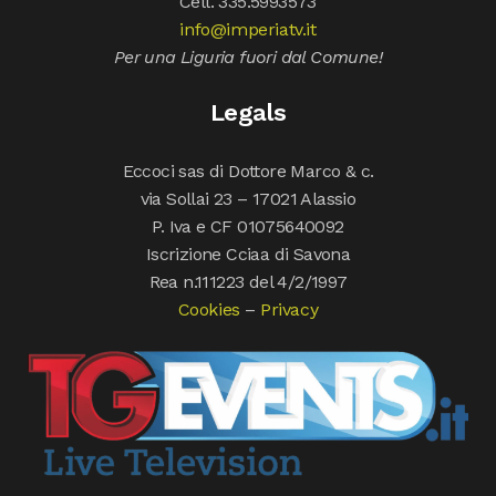
Cell. 335.5993573
info@imperiatv.it
Per una Liguria fuori dal Comune!
Legals
Eccoci sas di Dottore Marco & c.
via Sollai 23 – 17021 Alassio
P. Iva e CF 01075640092
Iscrizione Cciaa di Savona
Rea n.111223 del 4/2/1997
Cookies
–
Privacy