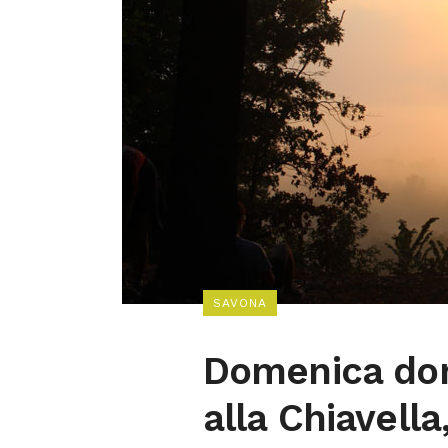
SAVONA
Domenica don
alla Chiavell