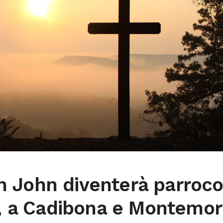
 John diventerà parroc
a, a Cadibona e Montemo