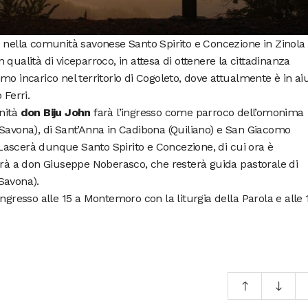
0 nella comunità savonese Santo Spirito e Concezione in Zinola
n qualità di viceparroco, in attesa di ottenere la cittadinanza
mo incarico nel territorio di Cogoleto, dove attualmente è in ai
 Ferri.
inità
don Biju John
farà l’ingresso come parroco dell’omonima
(Savona), di Sant’Anna in Cadibona (Quiliano) e San Giacomo
ascerà dunque Santo Spirito e Concezione, di cui ora è
erà a don Giuseppe Noberasco, che resterà guida pastorale di
Savona).
ngresso alle 15 a Montemoro con la liturgia della Parola e alle 