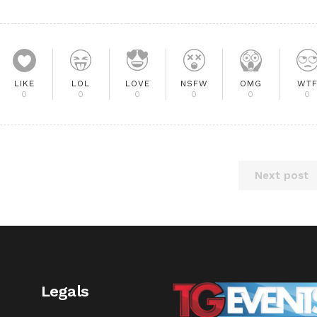
LIKE
LOL
LOVE
NSFW
OMG
WT
0
0
0
0
0
0
Next post
Legals