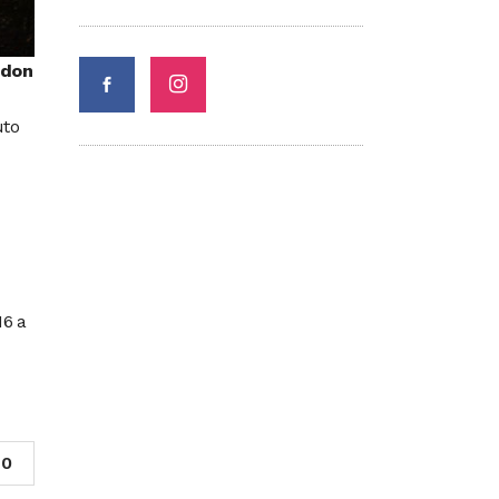
don
uto
16 a
0