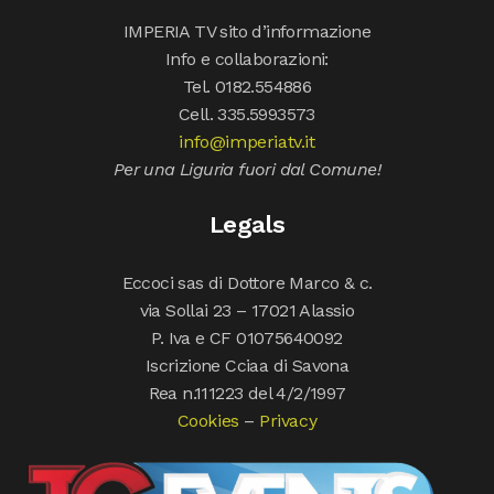
IMPERIA TV sito d’informazione
Info e collaborazioni:
Tel. 0182.554886
Cell. 335.5993573
info@imperiatv.it
Per una Liguria fuori dal Comune!
Legals
Eccoci sas di Dottore Marco & c.
via Sollai 23 – 17021 Alassio
P. Iva e CF 01075640092
Iscrizione Cciaa di Savona
Rea n.111223 del 4/2/1997
Cookies
–
Privacy