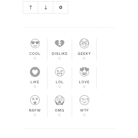
0
COOL
DISLIKE
GEEKY
0
0
0
LIKE
LOL
LOVE
0
0
0
NSFW
OMG
WTF
0
0
0