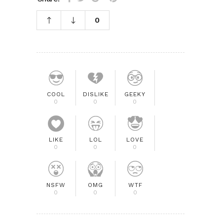
0
COOL
DISLIKE
GEEKY
0
0
0
LIKE
LOL
LOVE
0
0
0
NSFW
OMG
WTF
0
0
0