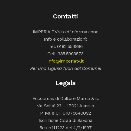
Contatti
IMPERIA TV sito d’informazione
Info e collaborazioni:
Tel. 0182.554886
Cell. 335.5993573
info@imperiatv.it
Per una Liguria fuori dal Comune!
Legals
Eccoci sas di Dottore Marco & c.
via Sollai 23 – 17021 Alassio
P. Iva e CF 01075640092
Iscrizione Cciaa di Savona
Rea n.111223 del 4/2/1997