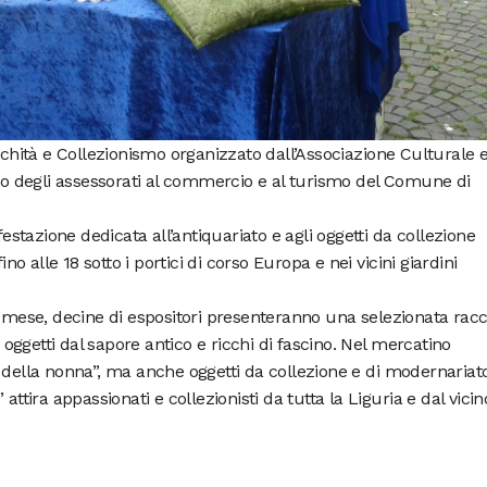
tichità e Collezionismo organizzato dall’Associazione Culturale 
nio degli assessorati al commercio e al turismo del Comune di
tazione dedicata all’antiquariato e agli oggetti da collezione
ino alle 18 sotto i portici di corso Europa e nei vicini giardini
ese, decine di espositori presenteranno una selezionata racc
e oggetti dal sapore antico e ricchi di fascino. Nel mercatino
 della nonna”, ma anche oggetti da collezione e di modernariato
attira appassionati e collezionisti da tutta la Liguria e dal vicin