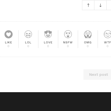
LIKE
LOL
LOVE
NSFW
OMG
WT
0
0
0
0
0
0
Next post