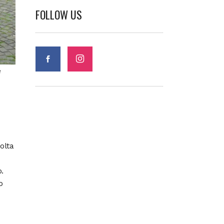
FOLLOW US
e
olta
.
o