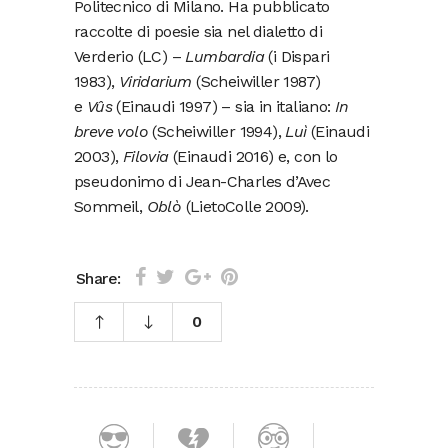
Politecnico di Milano. Ha pubblicato
raccolte di poesie sia nel dialetto di
Verderio (LC) –
Lumbardia
(i Dispari
1983),
Viridarium
(Scheiwiller 1987)
e
Vûs
(Einaudi 1997) – sia in italiano:
In
breve volo
(Scheiwiller 1994),
Luì
(Einaudi
2003),
Filovia
(Einaudi 2016) e, con lo
pseudonimo di Jean-Charles d’Avec
Sommeil,
Oblò
(LietoColle 2009).
Share:
0