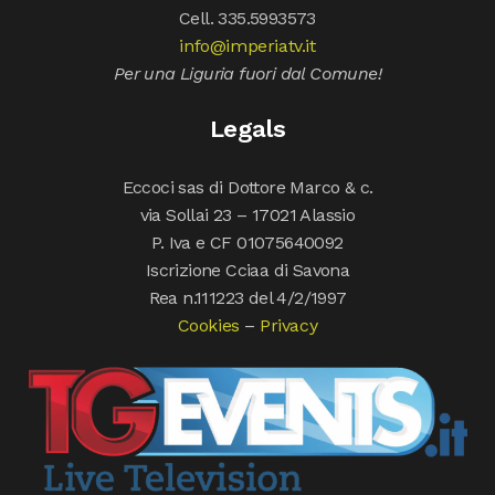
Cell. 335.5993573
info@imperiatv.it
Per una Liguria fuori dal Comune!
Legals
Eccoci sas di Dottore Marco & c.
via Sollai 23 – 17021 Alassio
P. Iva e CF 01075640092
Iscrizione Cciaa di Savona
Rea n.111223 del 4/2/1997
Cookies
–
Privacy