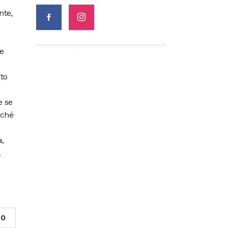
nte,
re
to
e se
rché
a,
a
0