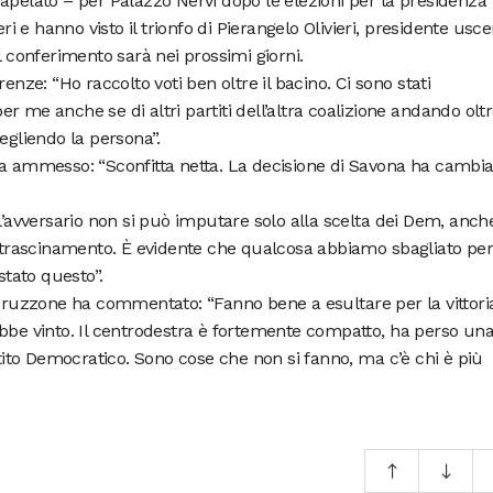
apelato – per Palazzo Nervi dopo le elezioni per la presidenza
eri e hanno visto il trionfo di Pierangelo Olivieri, presidente usce
l conferimento sarà nei prossimi giorni.
ze: “Ho raccolto voti ben oltre il bacino. Ci sono stati
 me anche se di altri partiti dell’altra coalizione andando olt
egliendo la persona”.
ammesso: “Sconfitta netta. La decisione di Savona ha cambia
avversario non si può imputare solo alla scelta dei Dem, anch
to trascinamento. È evidente che qualcosa abbiamo sbagliato pe
stato questo”.
ruzzone ha commentato: “Fanno bene a esultare per la vittori
 vinto. Il centrodestra è fortemente compatto, ha perso un
to Democratico. Sono cose che non si fanno, ma c’è chi è più