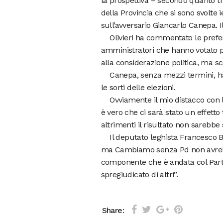
la prospettiva – secondo quanto tr
della Provincia che si sono svolte i
sull’avversario Giancarlo Canepa. I
Olivieri ha commentato le preferen
amministratori che hanno votato per
alla considerazione politica, ma sc
Canepa, senza mezzi termini, ha 
le sorti delle elezioni.
Ovviamente il mio distacco con l’
è vero che ci sarà stato un effet
altrimenti il risultato non sarebbe 
Il deputato leghista Francesco B
ma Cambiamo senza Pd non avrebbe
componente che è andata col Parti
spregiudicato di altri”.
Share: