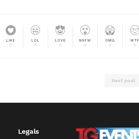
LIKE
LOL
LOVE
NSFW
OMG
WT
0
0
0
0
0
0
Next post
Legals