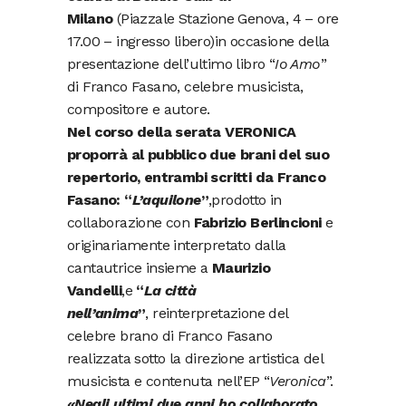
Milano
(Piazzale Stazione Genova, 4 – ore
17.00 – ingresso libero)in occasione della
presentazione dell’ultimo libro “
Io Amo
”
di Franco Fasano, celebre musicista,
compositore e autore.
Nel corso della serata VERONICA
proporrà al pubblico due brani del suo
repertorio, entrambi scritti da Franco
Fasano: “
L’aquilone
”
,prodotto in
collaborazione con
Fabrizio Berlincioni
e
originariamente interpretato dalla
cantautrice insieme a
Maurizio
Vandelli
,e
“
La città
nell’anima
”
, reinterpretazione del
celebre brano di Franco Fasano
realizzata sotto la direzione artistica del
musicista e contenuta nell’EP “
Veronica
”.
«Negli ultimi due anni ho collaborato