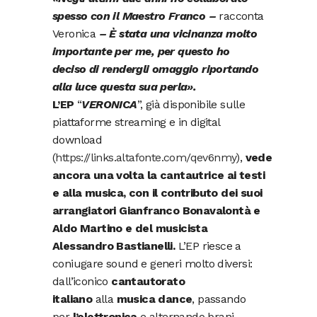
spesso con il Maestro Franco –
racconta
Veronica
– È stata una vicinanza molto
importante per me, per questo ho
deciso di rendergli omaggio riportando
alla luce questa sua perla».
L’EP
“
VERONICA
”, già disponibile sulle
piattaforme streaming e in digital
download
(
https://links.altafonte.com/qev6nmy
),
vede
ancora una volta la cantautrice ai testi
e alla musica, con il contributo dei suoi
arrangiatori Gianfranco Bonavalontà e
Aldo Martino e del musicista
Alessandro Bastianelli.
L’EP riesce a
coniugare sound e generi molto diversi:
dall’iconico
cantautorato
italiano
alla
musica dance
, passando
per
l’elettronica
e alternando brani