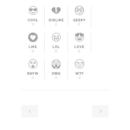
COOL
DISLIKE
GEEKY
0
0
0
LIKE
LOL
LOVE
0
0
0
NSFW
OMG
WTF
0
0
0