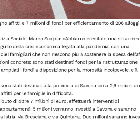
o affitti, e 7 milioni di fondi per efficientamento di 206 alloggi
dilizia Sociale, Marco Scajola: «Abbiamo ereditato una situazion
eguito della crisi economica legata alla pandemia, con una
clei famigliari che non riescono più a sostenere la spesa dell’aff
oni concrete: sono stati destinati fondi per la ristrutturazione
i ampliati i fondi a disposizione per la morosità incolpevole, e il
 sono stati destinati alla provincia di Savona circa 2,6 milioni di
fitti per le famiglie in difficoltà.
ibuto di oltre 7 milioni di euro, effettuerà interventi di
appartamenti: 5 milioni verranno investiti a Savona e saranno
via Istria, via Bresciana e via Quintana. Due milioni saranno invest