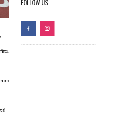
FOLLOW US
e
itto.
 euro
iti