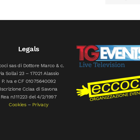
Legals
oci sas di Dottore Marco & c.
via Sollai 23 – 17021 Alassio
P. Iva e CF 01075640092
Iscrizione Cciaa di Savona
Rea n.111223 del 4/2/1997
Cookies
–
Privacy