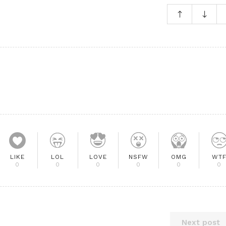
LIKE
LOL
LOVE
NSFW
OMG
WT
0
0
0
0
0
0
Next post