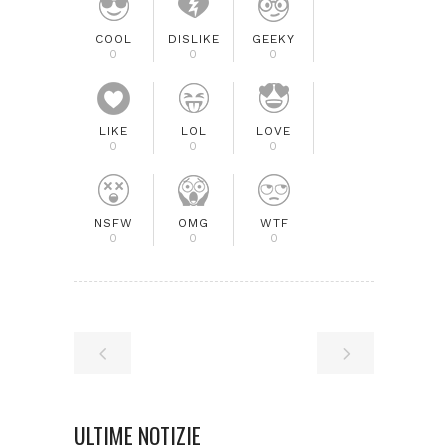
COOL
DISLIKE
GEEKY
0
0
0
LIKE
LOL
LOVE
0
0
0
NSFW
OMG
WTF
0
0
0
ULTIME NOTIZIE