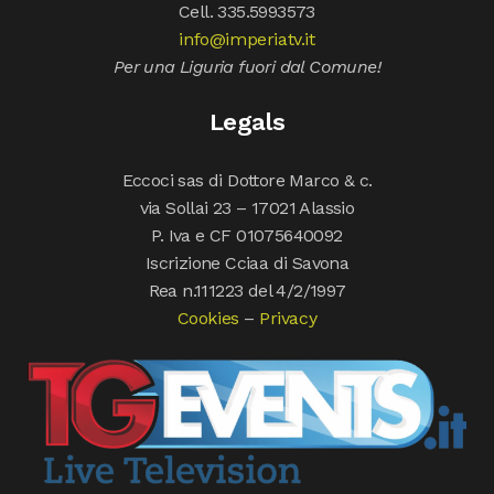
Cell. 335.5993573
info@imperiatv.it
Per una Liguria fuori dal Comune!
Legals
Eccoci sas di Dottore Marco & c.
via Sollai 23 – 17021 Alassio
P. Iva e CF 01075640092
Iscrizione Cciaa di Savona
Rea n.111223 del 4/2/1997
Cookies
–
Privacy