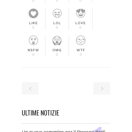
0
0
0
LIKE
LOL
LOVE
0
0
0
NSFW
OMG
WTF
0
0
0
ULTIME NOTIZIE
Un nuovo cammino per il Presepe degli