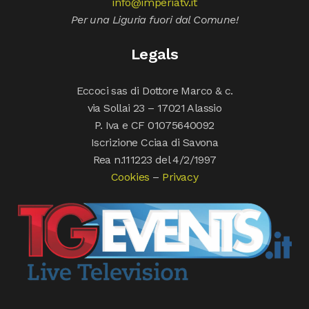
info@imperiatv.it
Per una Liguria fuori dal Comune!
Legals
Eccoci sas di Dottore Marco & c.
via Sollai 23 – 17021 Alassio
P. Iva e CF 01075640092
Iscrizione Cciaa di Savona
Rea n.111223 del 4/2/1997
Cookies
–
Privacy