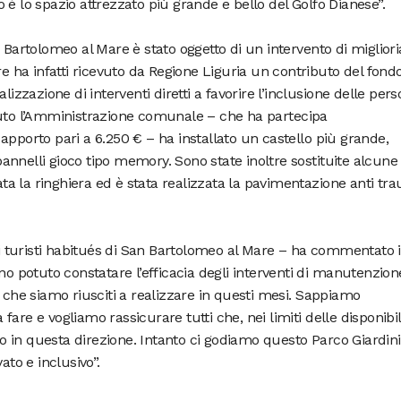
 è lo spazio attrezzato più grande e bello del Golfo Dianese”.
 Bartolomeo al Mare è stato oggetto di un intervento di miglioria
ha infatti ricevuto da Regione Liguria un contributo del fond
lizzazione di interventi diretti a favorire l’inclusione delle per
buto l’Amministrazione comunale – che ha partecipa
apporto pari a 6.250 € – ha installato un castello più grande,
i pannelli gioco tipo memory. Sono state inoltre sostituite alcune
rata la ringhiera ed è stata realizzata la pavimentazione anti t
lti turisti habitués di San Bartolomeo al Mare – ha commentato i
no potuto constatare l’efficacia degli interventi di manutenzion
e che siamo riusciti a realizzare in questi mesi. Sappiamo
are e vogliamo rassicurare tutti che, nei limiti delle disponibil
 in questa direzione. Intanto ci godiamo questo Parco Giardini
to e inclusivo”.