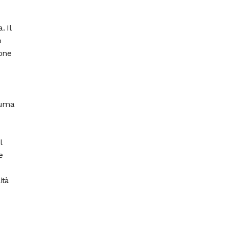
. Il
o
sone
rauma
l
e
ità