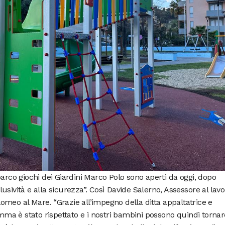
parco giochi dei Giardini Marco Polo sono aperti da oggi, dopo
clusività e alla sicurezza”. Così Davide Salerno, Assessore al lavo
meo al Mare. “Grazie all’impegno della ditta appaltatrice e
amma è stato rispettato e i nostri bambini possono quindi tornar