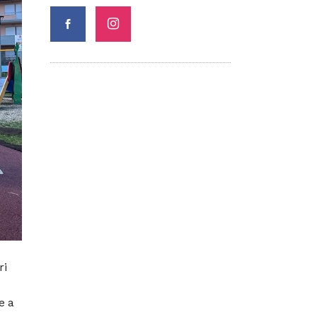
ri
e a