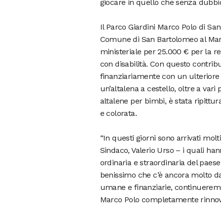
giocare in quello che senza dubbio
Il Parco Giardini Marco Polo di San
Comune di San Bartolomeo al Mare 
ministeriale per 25.000 € per la rea
con disabilità. Con questo contri
finanziariamente con un ulteriore 
un’altalena a cestello, oltre a var
altalene per bimbi, è stata ripittu
e colorata.
“In questi giorni sono arrivati mo
Sindaco, Valerio Urso – i quali han
ordinaria e straordinaria del paes
benissimo che c’è ancora molto da f
umane e finanziarie, continueremo
Marco Polo completamente rinnova