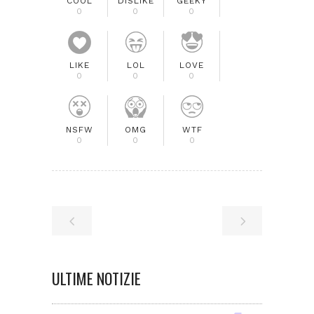
COOL
DISLIKE
GEEKY
0
0
0
LIKE
LOL
LOVE
0
0
0
NSFW
OMG
WTF
0
0
0
ULTIME NOTIZIE