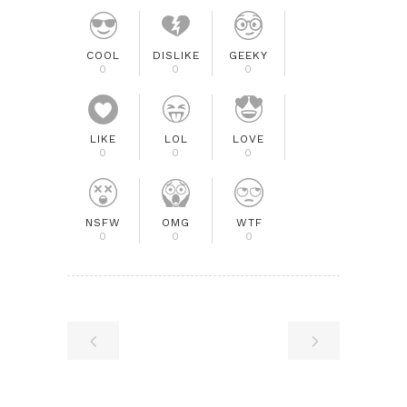
COOL
DISLIKE
GEEKY
0
0
0
LIKE
LOL
LOVE
0
0
0
NSFW
OMG
WTF
0
0
0