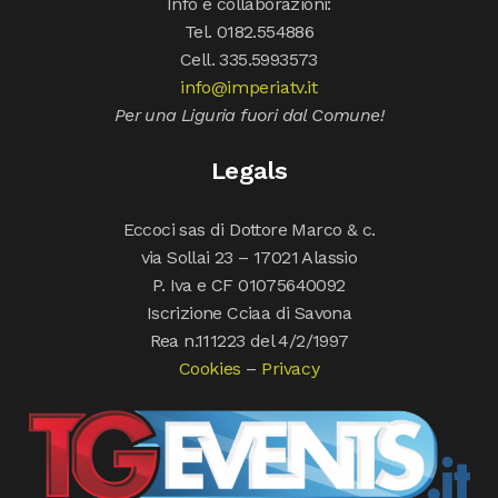
Info e collaborazioni:
Tel. 0182.554886
Cell. 335.5993573
info@imperiatv.it
Per una Liguria fuori dal Comune!
Legals
Eccoci sas di Dottore Marco & c.
via Sollai 23 – 17021 Alassio
P. Iva e CF 01075640092
Iscrizione Cciaa di Savona
Rea n.111223 del 4/2/1997
Cookies
–
Privacy