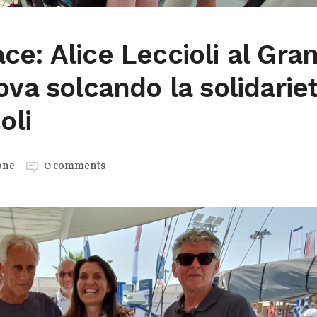
e: Alice Leccioli al Gra
ova solcando la solidarie
oli
one
0 comments