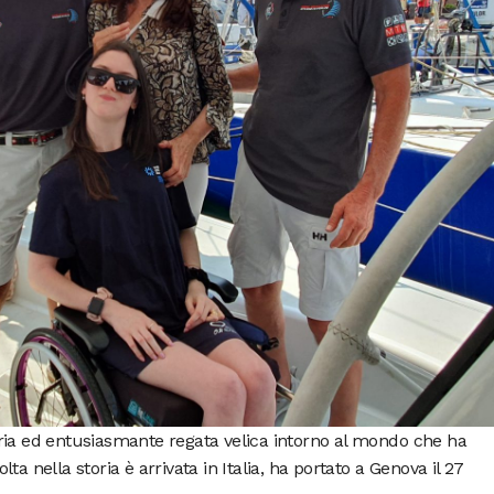
ria ed entusiasmante regata velica intorno al mondo che ha
a nella storia è arrivata in Italia, ha portato a Genova il 27