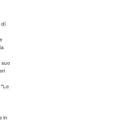
 di
e
la
n suo
eri
 “Lo
e
e in