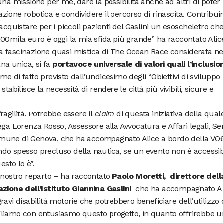
na missione per me, dare la possibilità anche ad altri di poter
tazione robotica e condividere il percorso di rinascita. Contribui
acquistare per i piccoli pazienti del Gaslini un esoscheletro ch
00mila euro è oggi la mia sfida più grande” ha raccontato Alic
alla fascinazione quasi mistica di The Ocean Race considerata ne
a unica, si fa
portavoce universale di valori quali l’inclusio
me di fatto previsto dall’undicesimo degli “Obiettivi di sviluppo
tabilisce la necessità di rendere le città più vivibili, sicure e
 fragilità. Potrebbe essere il
claim
di questa iniziativa della qual
ga Lorenza Rosso, Assessore alla Avvocatura e Affari legali, Ser
 Comune di Genova, che ha accompagnato Alice a bordo della VO6
mondo spesso precluso della nautica, se un evento non è accessib
esto lo è”.
l nostro reparto – ha raccontato
Paolo Moretti, direttore dell
azione dell’Istituto Giannina Gaslini
che ha accompagnato Al
avi disabilità motorie che potrebbero beneficiare dell’utilizzo 
gliamo con entusiasmo questo progetto, in quanto offrirebbe u