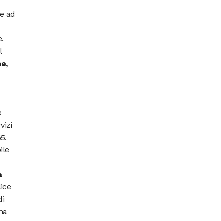
re ad
e
e.
l
ne,
e
vizi
5.
ile
a
ice
di
na