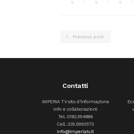
0
0
0
Previous post
Contatti
IMPERIA TV sito d’informazione
Ecc
Info e collaborazioni:
Tel. 0182.554886
Cell. 335.5993573
info@imperiatv.it