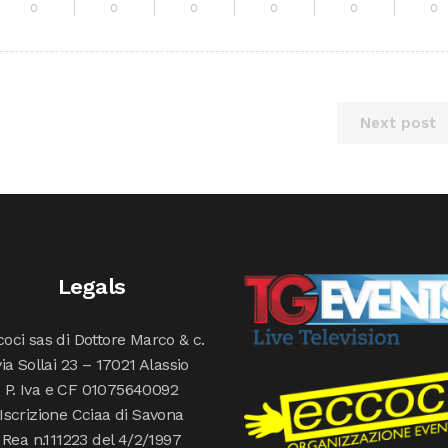
0
0
0
0
0
0
Next post
Legals
oci sas di Dottore Marco & c.
via Sollai 23 – 17021 Alassio
P. Iva e CF 01075640092
Iscrizione Cciaa di Savona
Rea n.111223 del 4/2/1997