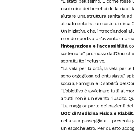
“È stato bellissimo. È come fosse u
usufruire dei benefici della riabili
aiutare una struttura sanitaria ad 
attualmente ha un costo di circa 2
Un’iniziativa che, intrecciandosi 
mondo sportivo un’avventura uman
l’integrazione e l’accessibilità
co
sostenibile” promossi dall’Onu che s
soprattutto inclusive.
“La vela per la città, la vela per le
sono orgogliosa ed entusiasta” spie
sociali, Famiglia e Disabilità del
“L’obiettivo è avvicinare tutti al 
a tutti non è un evento riuscito. Qu
“La maggior parte dei pazienti de
UOC di Medicina Fisica e Riabilit
nella sua passeggiata – presenta gr
un esoscheletro. Per questo acco