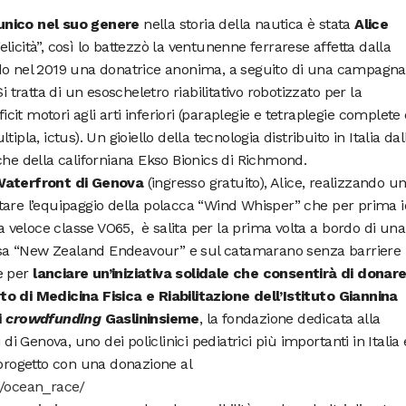
unico nel suo genere
nella storia della nautica è stata
Alice
licità”, così lo battezzò la ventunenne ferrarese affetta dalla
do nel 2019 una donatrice anonima, a seguito di una campagna
i tratta di un esoscheletro riabilitativo robotizzato per la
t motori agli arti inferiori (paraplegie e tetraplegie complete 
ipla, ictus). Un gioiello della tecnologia distribuito in Italia dal
che della californiana Ekso Bionics di Richmond.
aterfront di Genova
(ingresso gratuito), Alice, realizzando u
tare l’equipaggio della polacca “Wind Whisper” che per prima i
ta veloce classe VO65, è salita per la prima volta a bordo di una
riosa “New Zealand Endeavour” e sul catamarano senza barriere
ne per
lanciare un’iniziativa solidale che consentirà di donar
o di Medicina Fisica e Riabilitazione dell’Istituto Giannina
i
crowdfunding
Gaslininsieme
, la fondazione dedicata alla
di Genova, uno dei policlinici pediatrici più importanti in Italia 
 progetto con una donazione al
g/ocean_race/