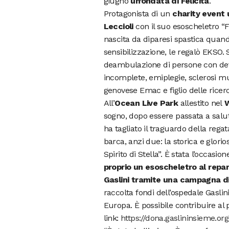
giugno
un’ondata di Felicità
.
Protagonista di un
charity event 
Leccioli
con il suo esoscheletro “Fe
nascita da diparesi spastica quan
sensibilizzazione, le regalò EKSO. S
deambulazione di persone con defici
incomplete, emiplegie, sclerosi mult
genovese Emac e figlio delle ricer
All’
Ocean Live Park
allestito nel
W
sogno, dopo essere passata a salu
ha tagliato il traguardo della rega
barca, anzi due: la storica e glo
Spirito di Stella”. È stata l’occasio
proprio un esoscheletro al repart
Gaslini tramite una campagna d
raccolta fondi dell’ospedale Gaslini 
Europa. È possibile contribuire al
link:
https://dona.gaslininsieme.or