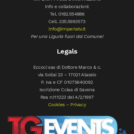
Info e collaborazioni:
Tel. 0182.554886
Cell. 335.5993573
info@imperiatv.it
Per una Liguria fuori dal Comune!
Legals
Eccoci sas di Dottore Marco & c.
via Sollai 23 – 17021 Alassio
P. Iva e CF 01075640092
Iscrizione Cciaa di Savona
Rea n.111223 del 4/2/1997
Cookies
–
Privacy