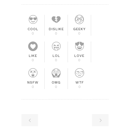
COOL
DISLIKE
GEEKY
0
0
0
LIKE
LOL
LOVE
0
0
0
NSFW
OMG
WTF
0
0
0