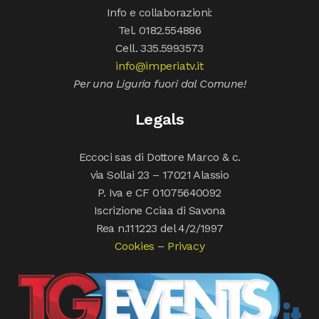
Info e collaborazioni:
Tel. 0182.554886
Cell. 335.5993573
info@imperiatv.it
Per una Liguria fuori dal Comune!
Legals
Eccoci sas di Dottore Marco & c.
via Sollai 23 – 17021 Alassio
P. Iva e CF 01075640092
Iscrizione Cciaa di Savona
Rea n.111223 del 4/2/1997
Cookies
–
Privacy