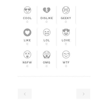
COOL
DISLIKE
GEEKY
0
0
0
LIKE
LOL
LOVE
0
0
0
NSFW
OMG
WTF
0
0
0