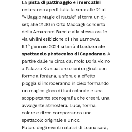
La
pista di pattinaggio
e i
mercatini
resteranno aperti tutta la sera: alle 21 al
“Villaggio Magie di Natale” si terrà un dj-
set; alle 21.30 in Orto Maccagli concerto
della Amarcord Band e alla stessa ora in
via Ghilini esibizione di The Barnowls.
Il 1^ gennaio 2024 si terrà il tradizionale
spettacolo pirotecnico di Capodanno
. A
partire dalle 18 circa dal molo Doria vicino
a Palazzo Kursaal creazioni originali con
forme a fontana, a sfera e a effetto
pioggia si incroceranno in cielo formando
un magico gioco di luci colorate e una
scoppiettante scenografia che creerà una
avvolgente atmosfera. Luce, forma,
colore e ritmo comporranno uno
spettacolo originale e unico.
Fulcro degli eventi natalizi di Loano sarà,