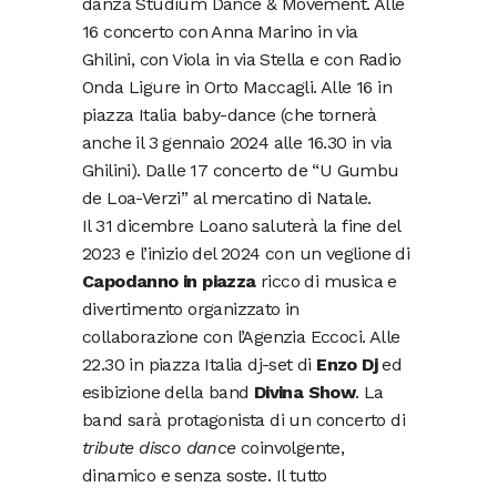
danza Studium Dance & Movement. Alle
16 concerto con Anna Marino in via
Ghilini, con Viola in via Stella e con Radio
Onda Ligure in Orto Maccagli. Alle 16 in
piazza Italia baby-dance (che tornerà
anche il 3 gennaio 2024 alle 16.30 in via
Ghilini). Dalle 17 concerto de “U Gumbu
de Loa-Verzi” al mercatino di Natale.
Il 31 dicembre Loano saluterà la fine del
2023 e l’inizio del 2024 con un veglione di
Capodanno
in piazza
ricco di musica e
divertimento organizzato in
collaborazione con l’Agenzia Eccoci. Alle
22.30 in piazza Italia dj-set di
Enzo Dj
ed
esibizione della band
Divina Show
. La
band sarà protagonista di un concerto di
tribute disco dance
coinvolgente,
dinamico e senza soste. Il tutto