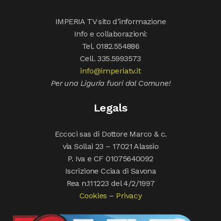
IMPERIA TV sito d’informazione
Info e collaborazioni:
Tel. 0182.554886
Cell. 335.5993573
info@imperiatv.it
Per una Liguria fuori dal Comune!
Legals
Eccoci sas di Dottore Marco & c.
via Sollai 23 – 17021 Alassio
P. Iva e CF 01075640092
Iscrizione Cciaa di Savona
Rea n.111223 del 4/2/1997
Cookies
–
Privacy