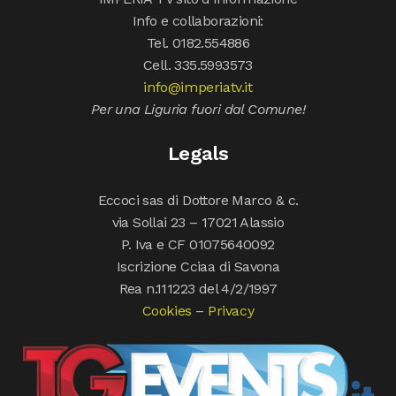
Info e collaborazioni:
Tel. 0182.554886
Cell. 335.5993573
info@imperiatv.it
Per una Liguria fuori dal Comune!
Legals
Eccoci sas di Dottore Marco & c.
via Sollai 23 – 17021 Alassio
P. Iva e CF 01075640092
Iscrizione Cciaa di Savona
Rea n.111223 del 4/2/1997
Cookies
–
Privacy