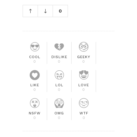
0
COOL
DISLIKE
GEEKY
0
0
0
LIKE
LOL
LOVE
0
0
0
NSFW
OMG
WTF
0
0
0