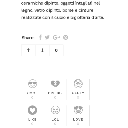
ceramiche dipinte, oggetti intagliati nel
legno, vetro dipinto, borse e cinture
realizzate con il cuoio e bigiotteria d’arte.
Share:
0
COOL
DISLIKE
GEEKY
0
0
0
LIKE
LOL
LOVE
0
0
0