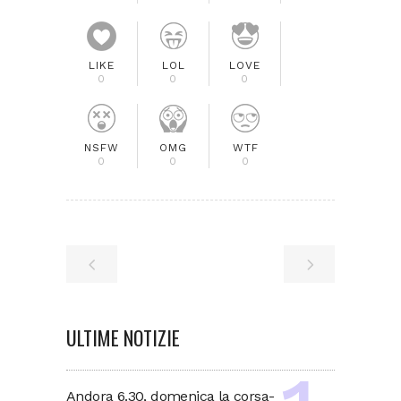
LIKE
LOL
LOVE
0
0
0
NSFW
OMG
WTF
0
0
0
ULTIME NOTIZIE
Andora 6.30, domenica la corsa-