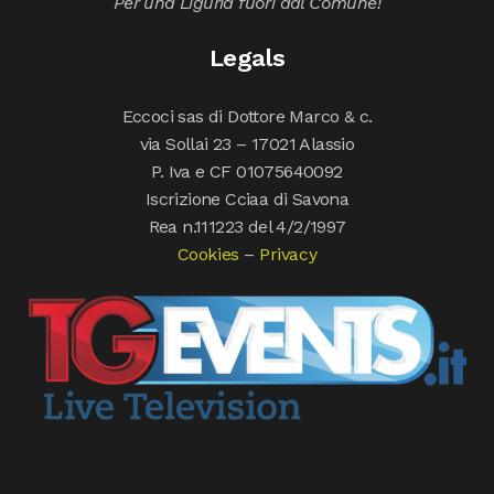
Per una Liguria fuori dal Comune!
Legals
Eccoci sas di Dottore Marco & c.
via Sollai 23 – 17021 Alassio
P. Iva e CF 01075640092
Iscrizione Cciaa di Savona
Rea n.111223 del 4/2/1997
Cookies
–
Privacy