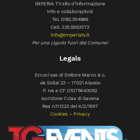
IMPERIA TV sito d’informazione
Info e collaborazioni:
Tel. 0182.554886
Cell. 335.5993573
info@imperiatv.it
Per una Liguria fuori dal Comune!
Legals
Eccoci sas di Dottore Marco & c.
via Sollai 23 – 17021 Alassio
P. Iva e CF 01075640092
Iscrizione Cciaa di Savona
Rea n.111223 del 4/2/1997
Cookies
–
Privacy