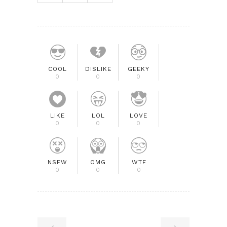
COOL
DISLIKE
GEEKY
0
0
0
LIKE
LOL
LOVE
0
0
0
NSFW
OMG
WTF
0
0
0