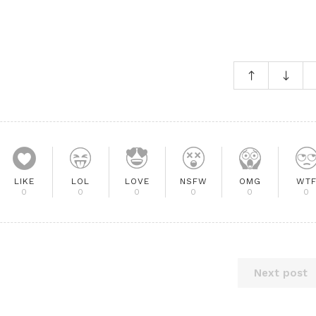
LIKE
LOL
LOVE
NSFW
OMG
WT
0
0
0
0
0
0
Next post