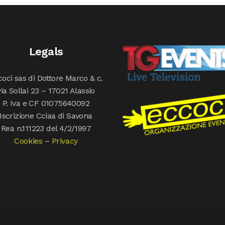
Legals
oci sas di Dottore Marco & c.
via Sollai 23 – 17021 Alassio
P. Iva e CF 01075640092
Iscrizione Cciaa di Savona
Rea n.111223 del 4/2/1997
Cookies
–
Privacy