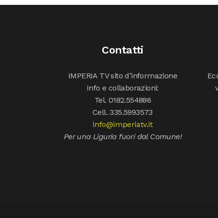
Contatti
IMPERIA TV sito d’informazione
Ecc
Info e collaborazioni:
Tel. 0182.554886
Cell. 335.5993573
info@imperiatv.it
Per una Liguria fuori dal Comune!