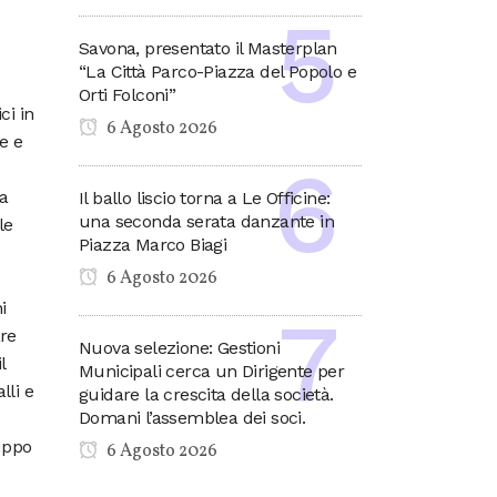
Savona, presentato il Masterplan
“La Città Parco-Piazza del Popolo e
Orti Folconi”
ci in
6 Agosto 2026
e e
ra
Il ballo liscio torna a Le Officine:
una seconda serata danzante in
le
Piazza Marco Biagi
6 Agosto 2026
i
are
Nuova selezione: Gestioni
l
Municipali cerca un Dirigente per
lli e
guidare la crescita della società.
Domani l’assemblea dei soci.
luppo
6 Agosto 2026