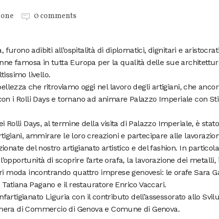
ione
0 comments
tà, furono adibiti all’ospitalità di diplomatici, dignitari e aristocrati
enne famosa in tutta Europa per la qualità delle sue architettur
ltissimo livello.
bellezza che ritroviamo oggi nel lavoro degli artigiani, che anco
on i Rolli Days e tornano ad animare Palazzo Imperiale con Sti
dei Rolli Days, al termine della visita di Palazzo Imperiale, è stato
 artigiani, ammirare le loro creazioni e partecipare alle lavorazion
onate del nostro artigianato artistico e del fashion. In particol
l’opportunità di scoprire l’arte orafa, la lavorazione dei metalli, i
ri moda incontrando quattro imprese genovesi: le orafe Sara Ga
i Tatiana Pagano e il restauratore Enrico Vaccari.
onfartigianato Liguria con il contributo dell’assessorato allo Svi
amera di Commercio di Genova e Comune di Genova.