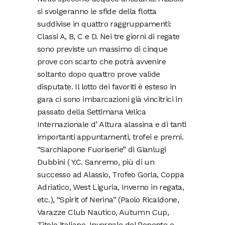
si svolgeranno le sfide della flotta
suddivise in quattro raggruppamenti:
Classi A, B, C e D. Nei tre giorni di regate
sono previste un massimo di cinque
prove con scarto che potrà avvenire
soltanto dopo quattro prove valide
disputate. Il lotto dei favoriti è esteso in
gara ci sono imbarcazioni già vincitrici in
passato della Settimana Velica
Internazionale d’ Altura alassina e di tanti
importanti appuntamenti, trofei e premi.
“Sarchiapone Fuoriserie” di Gianlugi
Dubbini ( Y.C. Sanremo, più di un
successo ad Alassio, Trofeo Gorla, Coppa
Adriatico, West Liguria, Inverno in regata,
etc.), “Spirit of Nerina” (Paolo Ricaldone,
Varazze Club Nautico, Autumn Cup,
Titolo italiano, Invernale del Ponente e