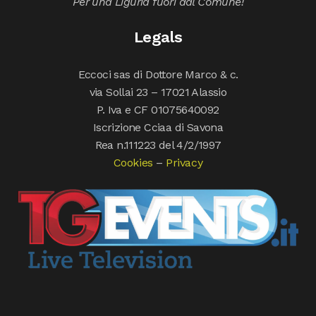
Per una Liguria fuori dal Comune!
Legals
Eccoci sas di Dottore Marco & c.
via Sollai 23 – 17021 Alassio
P. Iva e CF 01075640092
Iscrizione Cciaa di Savona
Rea n.111223 del 4/2/1997
Cookies
–
Privacy