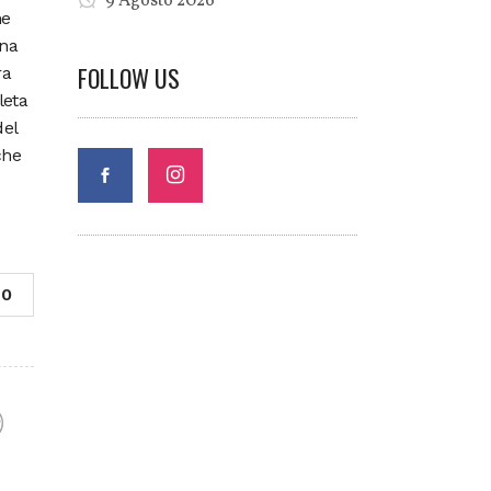
9 Agosto 2026
he
una
FOLLOW US
ra
leta
del
che
0
F