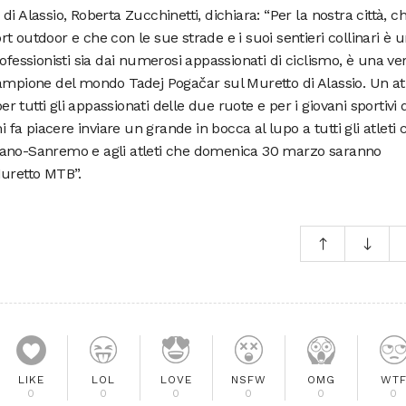
i Alassio, Roberta Zucchinetti, dichiara: “Per la nostra città, c
t outdoor e che con le sue strade e i suoi sentieri collinari è 
ofessionisti sia dai numerosi appassionati di ciclismo, è una ve
campione del mondo Tadej Pogačar sul Muretto di Alassio. Un at
er tutti gli appassionati delle due ruote e per i giovani sportivi 
i fa piacere inviare un grande in bocca al lupo a tutti gli atleti 
lano-Sanremo e agli atleti che domenica 30 marzo saranno
Muretto MTB”.
LIKE
LOL
LOVE
NSFW
OMG
WT
0
0
0
0
0
0