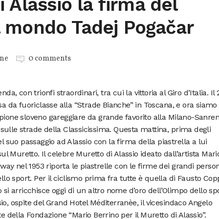
 Alassio la firma del
 mondo Tadej Pogačar
one
0 comments
a, con trionfi straordinari, tra cui la vittoria al Giro d’Italia. Il
sa da fuoriclasse alla “Strade Bianche” in Toscana, e ora siamo 
mpione sloveno gareggiare da grande favorito alla Milano-Sanre
ulle strade della Classicissima. Questa mattina, prima degli
el suo passaggio ad Alassio con la firma della piastrella a lui
 Muretto. Il celebre Muretto di Alassio ideato dall’artista Mari
y nel 1953 riporta le piastrelle con le firme dei grandi perso
llo sport. Per il ciclismo prima fra tutte è quella di Fausto Copp
 si arricchisce oggi di un altro nome d’oro dell’Olimpo dello spo
io, ospite del Grand Hotel Méditerranèe, il vicesindaco Angelo
te della Fondazione “Mario Berrino per il Muretto di Alassio”.