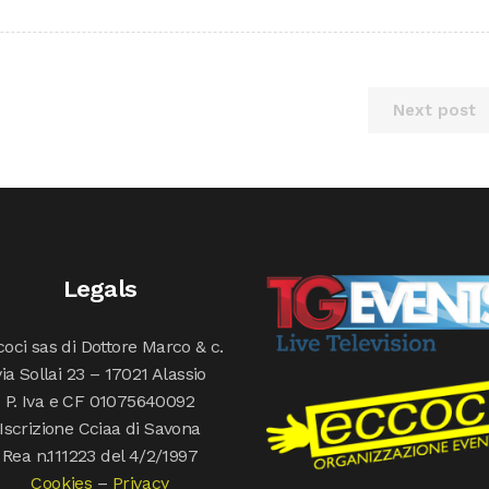
Next post
Legals
oci sas di Dottore Marco & c.
via Sollai 23 – 17021 Alassio
P. Iva e CF 01075640092
Iscrizione Cciaa di Savona
Rea n.111223 del 4/2/1997
Cookies
–
Privacy