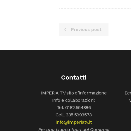
Previous post
Contatti
IMPERIA TV sito d’informazione
Ecc
Info e collaborazioni:
Tel. 0182.554886
Cell. 335.5993573
info@imperiatv.it
Per una Liguria fuori dal Comune!