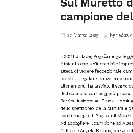
Sul Muretto di
campione del
20 Marzo 2025
by
redazi
Il 2024 di Tadej Pogačar è già leggend
è iniziato con un’incredibile impre
attesa di vedere l’eccezionale ca
pronto a regalare nuove emozioni s
allenamenti, ha lasciato il segno d
dedicata che campeggerà presto sul
Berrino insieme ad Ernest Hemingwa
dello spettacolo, della cultura e de
con l’omaggio di Pogačar il Muretto
Ad accogliere il campione ad Alass
Galtieri e Angela Berrino, presiden