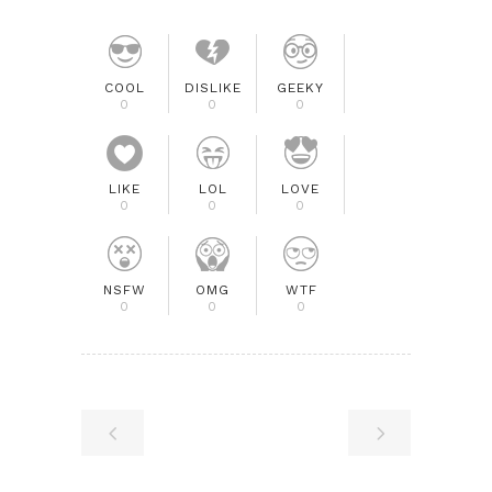
COOL
DISLIKE
GEEKY
0
0
0
LIKE
LOL
LOVE
0
0
0
NSFW
OMG
WTF
0
0
0