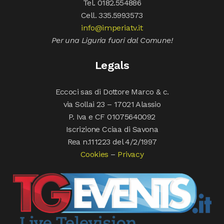
Tel. 0182.554886
Cell. 335.5993573
info@imperiatv.it
Per una Liguria fuori dal Comune!
Legals
Eccoci sas di Dottore Marco & c.
via Sollai 23 – 17021 Alassio
P. Iva e CF 01075640092
Iscrizione Cciaa di Savona
Rea n.111223 del 4/2/1997
Cookies
–
Privacy