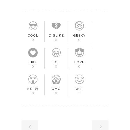
COOL
DISLIKE
GEEKY
0
0
0
LIKE
LOL
LOVE
0
0
0
NSFW
OMG
WTF
0
0
0