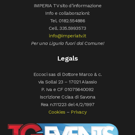
IMPERIA TV sito d’informazione
Info e collaborazioni:
Tel. 0182.554886
Cell. 335.5993573
info@imperiatv.it
Per una Liguria fuori dal Comune!
Legals
Eccoci sas di Dottore Marco & c.
via Sollai 23 – 17021 Alassio
P. Iva e CF 01075640092
Iscrizione Cciaa di Savona
Rea n.111223 del 4/2/1997
Cookies
–
Privacy