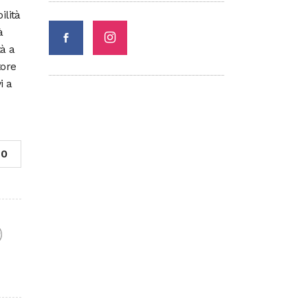
ilità
à
tà a
tore
i a
0
F