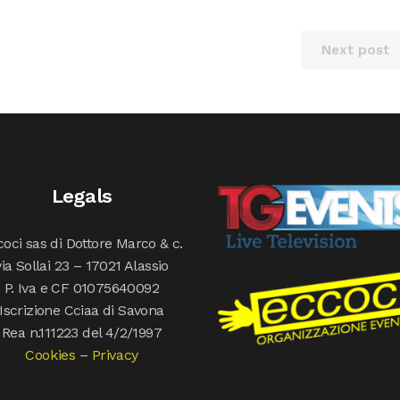
Next post
Legals
oci sas di Dottore Marco & c.
via Sollai 23 – 17021 Alassio
P. Iva e CF 01075640092
Iscrizione Cciaa di Savona
Rea n.111223 del 4/2/1997
Cookies
–
Privacy