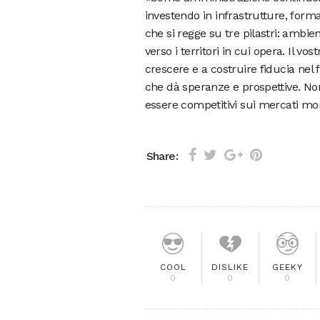
investendo in infrastrutture, form
che si regge su tre pilastri: ambi
verso i territori in cui opera. Il 
crescere e a costruire fiducia nel f
che dà speranze e prospettive. No
essere competitivi sui mercati mon
Share:
COOL
DISLIKE
GEEKY
0
0
0