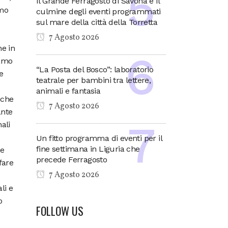
Il Grande Ferragosto di Savona è il
smo
culmine degli eventi programmati
sul mare della città della Torretta
7 Agosto 2026
ne in
iamo
“La Posta del Bosco”: laboratorio
e
teatrale per bambini tra lettere,
animali e fantasia
nche
7 Agosto 2026
ante
ali
Un fitto programma di eventi per il
fine settimana in Liguria che
te
precede Ferragosto
fare
7 Agosto 2026
li e
o
FOLLOW US