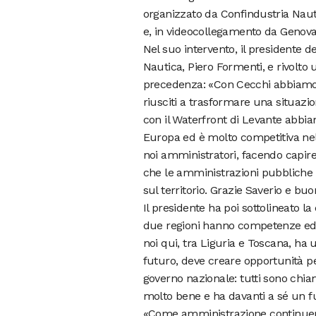
organizzato da Confindustria Nauti
e, in videocollegamento da Genova, 
Nel suo intervento, il presidente d
Nautica, Piero Formenti, e rivolto 
precedenza: «Con Cecchi abbiamo l
riusciti a trasformare una situazi
con il Waterfront di Levante abbia
Europa ed è molto competitiva nel 
noi amministratori, facendo capir
che le amministrazioni pubbliche 
sul territorio. Grazie Saverio e b
Il presidente ha poi sottolineato l
due regioni hanno competenze ed e
noi qui, tra Liguria e Toscana, ha
futuro, deve creare opportunità per 
governo nazionale: tutti sono chia
molto bene e ha davanti a sé un fu
«Come amministrazione continuerem