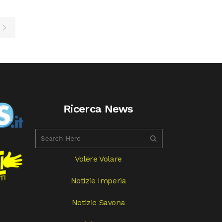
Ricerca News
Volere Volare
Notizie Imperia
Notizie Savona