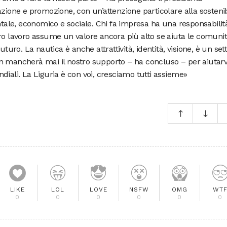
azione e promozione, con un’attenzione particolare alla sostenib
entale, economico e sociale. Chi fa impresa ha una responsabilit
vostro lavoro assume un valore ancora più alto se aiuta le comuni
uturo. La nautica è anche attrattività, identità, visione, è un set
n mancherà mai il nostro supporto – ha concluso – per aiutarv
diali. La Liguria è con voi, cresciamo tutti assieme»
LIKE
LOL
LOVE
NSFW
OMG
WT
0
0
0
0
0
0