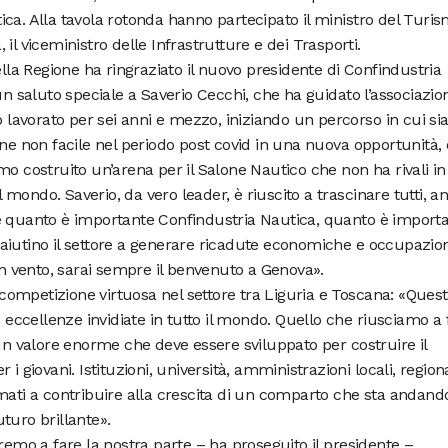
ca. Alla tavola rotonda hanno partecipato il ministro del Turi
il viceministro delle Infrastrutture e dei Trasporti.
ella Regione ha ringraziato il nuovo presidente di Confindustria
un saluto speciale a Saverio Cecchi, che ha guidato l’associazio
avorato per sei anni e mezzo, iniziando un percorso in cui s
one non facile nel periodo post covid in una nuova opportunità, 
mo costruito un’arena per il Salone Nautico che non ha rivali in
mondo. Saverio, da vero leader, è riuscito a trascinare tutti, a
e quanto è importante Confindustria Nautica, quanto è import
aiutino il settore a generare ricadute economiche e occupazion
uon vento, sarai sempre il benvenuto a Genova».
a competizione virtuosa nel settore tra Liguria e Toscana: «Ques
ccellenze invidiate in tutto il mondo. Quello che riusciamo a 
 un valore enorme che deve essere sviluppato per costruire il
i giovani. Istituzioni, università, amministrazioni locali, regiona
mati a contribuire alla crescita di un comparto che sta andand
turo brillante».
o a fare la nostra parte – ha proseguito il presidente –