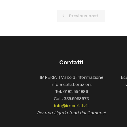
Previous post
Contatti
IMPERIA TV sito d’informazione
Ecc
Info e collaborazioni:
Tel. 0182.554886
Cell. 335.5993573
info@imperiatv.it
Per una Liguria fuori dal Comune!