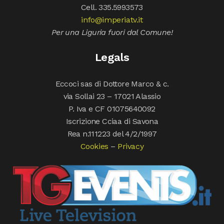
Cell. 335.5993573
info@imperiatv.it
Per una Liguria fuori dal Comune!
Legals
Eccoci sas di Dottore Marco & c.
via Sollai 23 – 17021 Alassio
P. Iva e CF 01075640092
Iscrizione Cciaa di Savona
Rea n.111223 del 4/2/1997
Cookies
–
Privacy