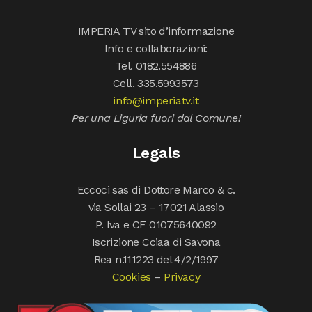
IMPERIA TV sito d’informazione
Info e collaborazioni:
Tel. 0182.554886
Cell. 335.5993573
info@imperiatv.it
Per una Liguria fuori dal Comune!
Legals
Eccoci sas di Dottore Marco & c.
via Sollai 23 – 17021 Alassio
P. Iva e CF 01075640092
Iscrizione Cciaa di Savona
Rea n.111223 del 4/2/1997
Cookies
–
Privacy