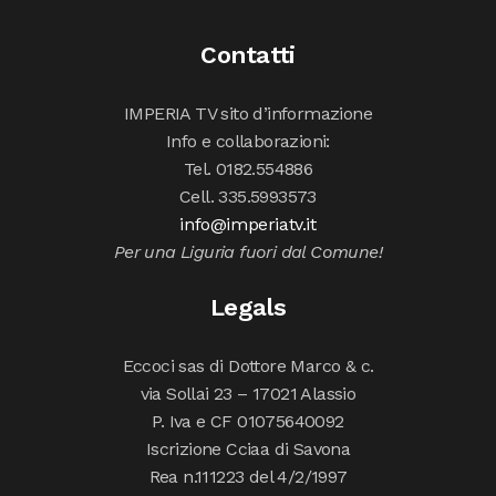
Contatti
IMPERIA TV sito d’informazione
Info e collaborazioni:
Tel. 0182.554886
Cell. 335.5993573
info@imperiatv.it
Per una Liguria fuori dal Comune!
Legals
Eccoci sas di Dottore Marco & c.
via Sollai 23 – 17021 Alassio
P. Iva e CF 01075640092
Iscrizione Cciaa di Savona
Rea n.111223 del 4/2/1997