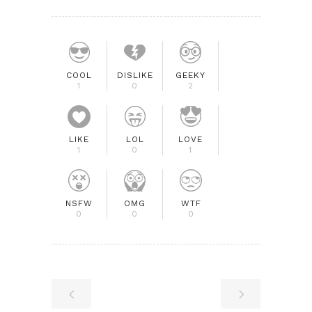
COOL
DISLIKE
GEEKY
1
0
2
LIKE
LOL
LOVE
1
0
1
NSFW
OMG
WTF
0
0
0