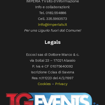
IMPERIA TV sito d’informazione
Info e collaborazioni:
Tel. 0182.554886
Cell. 335.5993573
info@imperiatv.it
Per una Liguria fuori dal Comune!
Legals
Eccoci sas di Dottore Marco & c.
via Sollai 23 – 17021 Alassio
P. Iva e CF 01075640092
Iscrizione Cciaa di Savona
Rea n.111223 del 4/2/1997
Cookies
–
Privacy