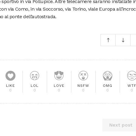
sportivo in via Pollupice. Altre telecamere saranno installate i
con via Como, in via Soccorso, via Torino, viale Europa all’incroc
ino al ponte dell’autostrada.
LIKE
LOL
LOVE
NSFW
OMG
WT
0
0
0
0
0
0
Next post