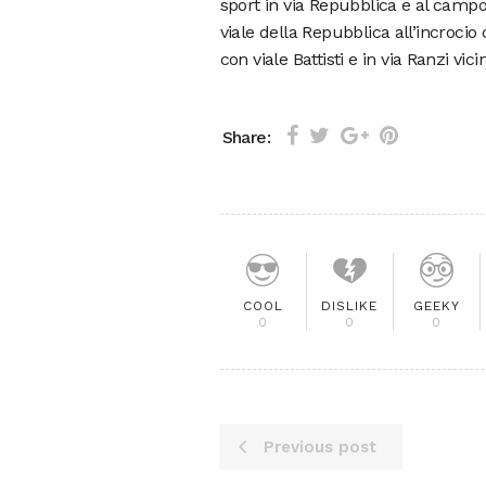
sport in via Repubblica e al campo 
viale della Repubblica all’incrocio 
con viale Battisti e in via Ranzi vic
Share:
COOL
DISLIKE
GEEKY
0
0
0
Previous post