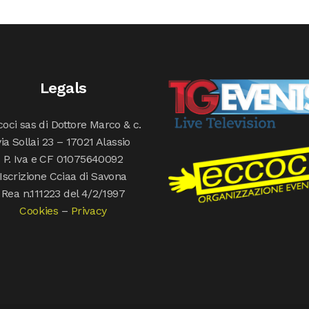
Legals
oci sas di Dottore Marco & c.
via Sollai 23 – 17021 Alassio
P. Iva e CF 01075640092
Iscrizione Cciaa di Savona
Rea n.111223 del 4/2/1997
Cookies
–
Privacy