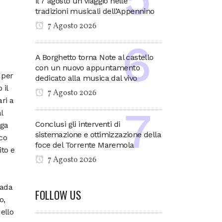
il 7 agosto un viaggio nelle
tradizioni musicali dell’Appennino
7 Agosto 2026
A Borghetto torna Note al castello
con un nuovo appuntamento
 per
dedicato alla musica dal vivo
 il
7 Agosto 2026
ri a
l
Conclusi gli interventi di
rga
sistemazione e ottimizzazione della
co
foce del Torrente Maremola
to e
7 Agosto 2026
rada
FOLLOW US
o,
dello