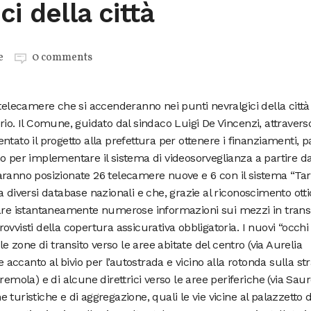
ci della città
e
0 comments
 telecamere che si accenderanno nei punti nevralgici della città
io. Il Comune, guidato dal sindaco Luigi De Vincenzi, attraverso
tato il progetto alla prefettura per ottenere i finanziamenti, pa
o per implementare il sistema di videosorveglianza a partire da
aranno posizionate 26 telecamere nuove e 6 con il sistema “Ta
 diversi database nazionali e che, grazie al riconoscimento otti
lare istantaneamente numerose informazioni sui mezzi in transi
vvisti della copertura assicurativa obbligatoria. I nuovi “occhi
le zone di transito verso le aree abitate del centro (via Aurelia
e accanto al bivio per l’autostrada e vicino alla rotonda sulla st
remola) e di alcune direttrici verso le aree periferiche (via Saur
ne turistiche e di aggregazione, quali le vie vicine al palazzetto 