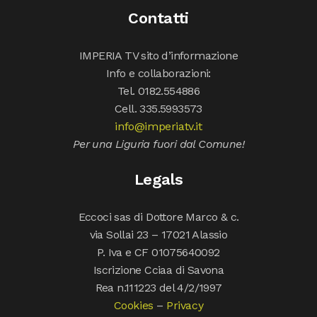
Contatti
IMPERIA TV sito d’informazione
Info e collaborazioni:
Tel. 0182.554886
Cell. 335.5993573
info@imperiatv.it
Per una Liguria fuori dal Comune!
Legals
Eccoci sas di Dottore Marco & c.
via Sollai 23 – 17021 Alassio
P. Iva e CF 01075640092
Iscrizione Cciaa di Savona
Rea n.111223 del 4/2/1997
Cookies
–
Privacy